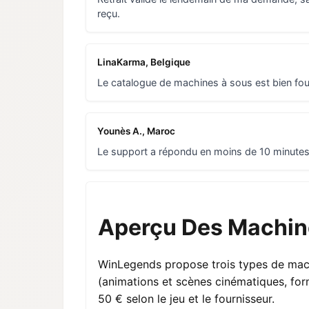
reçu.
LinaKarma, Belgique
Le catalogue de machines à sous est bien fourni
Younès A., Maroc
Le support a répondu en moins de 10 minutes 
Aperçu Des Machin
WinLegends propose trois types de mac
(animations et scènes cinématiques, for
50 € selon le jeu et le fournisseur.