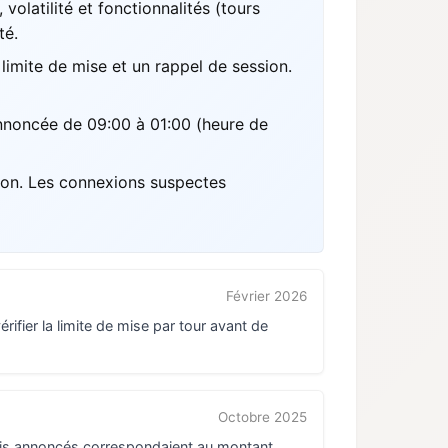
volatilité et fonctionnalités (tours
té.
imite de mise et un rappel de session.
annoncée de 09:00 à 01:00 (heure de
ion. Les connexions suspectes
Février 2026
ifier la limite de mise par tour avant de
Octobre 2025
frais annoncés correspondaient au montant