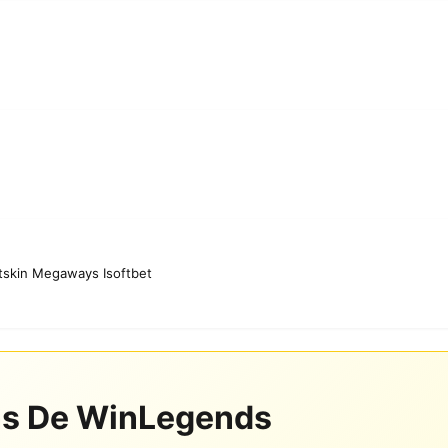
ltskin Megaways Isoftbet
ns De WinLegends