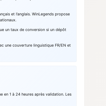
ançais et l’anglais. WinLegends propose
nationaux.
que un taux de conversion si un dépôt
c une couverture linguistique FR/EN et
ue en 1 à 24 heures après validation. Les